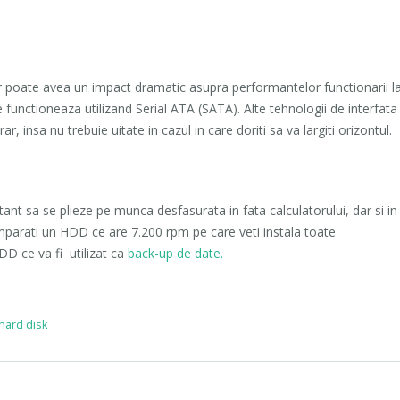
 poate avea un impact dramatic asupra performantelor functionarii l
unctioneaza utilizand Serial ATA (SATA). Alte tehnologii de interfata
r, insa nu trebuie uitate in cazul in care doriti sa va largiti orizontul.
ant sa se plieze pe munca desfasurata in fata calculatorului, dar si in
umparati un HDD ce are 7.200 rpm pe care veti instala toate
DD ce va fi utilizat ca
back-up de date.
 hard disk