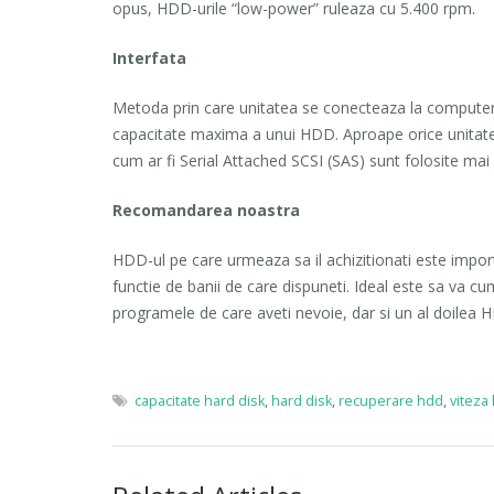
opus, HDD-urile “low-power” ruleaza cu 5.400 rpm.
Interfata
Metoda prin care unitatea se conecteaza la computer
capacitate maxima a unui HDD. Aproape orice unitate f
cum ar fi Serial Attached SCSI (SAS) sunt folosite mai ra
Recomandarea noastra
HDD-ul pe care urmeaza sa il achizitionati este import
functie de banii de care dispuneti. Ideal este sa va c
programele de care aveti nevoie, dar si un al doilea H
capacitate hard disk
,
hard disk
,
recuperare hdd
,
viteza