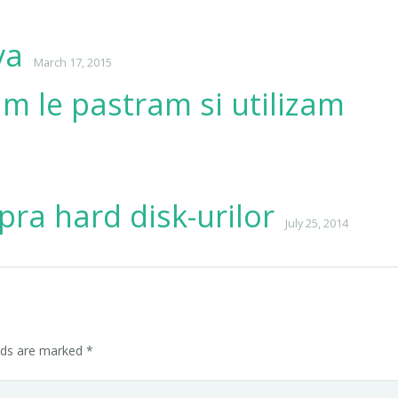
va
March 17, 2015
um le pastram si utilizam
pra hard disk-urilor
July 25, 2014
elds are marked
*