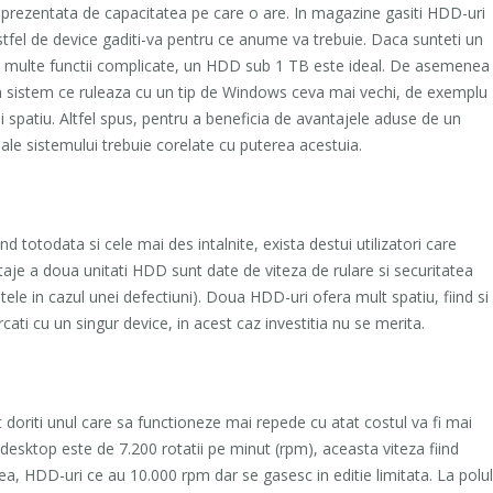
prezentata de capacitatea pe care o are. In magazine gasiti HDD-uri
tfel de device gaditi-va pentru ce anume va trebuie. Daca sunteti un
te multe functii complicate, un HDD sub 1 TB este ideal. De asemenea
n sistem ce ruleaza cu un tip de Windows ceva mai vechi, de exemplu
 spatiu. Altfel spus, pentru a beneficia de avantajele aduse de un
le sistemului trebuie corelate cu puterea acestuia.
d totodata si cele mai des intalnite, exista destui utilizatori care
taje a doua unitati HDD sunt date de viteza de rulare si securitatea
le in cazul unei defectiuni). Doua HDD-uri ofera mult spatiu, fiind si
cati cu un singur device, in acest caz investitia nu se merita.
at doriti unul care sa functioneze mai repede cu atat costul va fi mai
sktop este de 7.200 rotatii pe minut (rpm), aceasta viteza fiind
a, HDD-uri ce au 10.000 rpm dar se gasesc in editie limitata. La polul