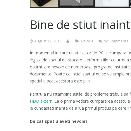
Bine de stiut inai
August 12, 2013
Articole
No Comments
In momentul in care un utilizator de PC isi cumpara u
legata de spatiul de stocare a informatiilor ce urmeaz
optimi, are nevoie de numeroase programe instalate, d
documente. Poate ca initial spatiul nu se va umple pre
spatiul alocat acestora este plin.
Pentru a nu intampina astfel de probleme trebuie sa fi
HDD extern
. La o prima vedere cumpararea acestuia p
le cunoasteti inainte de a lua primul produs pe care il
De cat spatiu aveti nevoie?