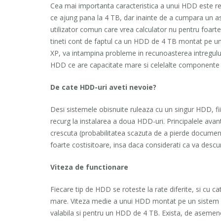
Cea mai importanta caracteristica a unui HDD este re
ce ajung pana la 4 TB, dar inainte de a cumpara un as
utilizator comun care vrea calculator nu pentru foar
tineti cont de faptul ca un HDD de 4 TB montat pe u
XP, va intampina probleme in recunoasterea intregului
HDD ce are capacitate mare si celelalte componente a
De cate HDD-uri aveti nevoie?
Desi sistemele obisnuite ruleaza cu un singur HDD, fiin
recurg la instalarea a doua HDD-uri. Principalele avan
crescuta (probabilitatea scazuta de a pierde documente
foarte costisitoare, insa daca considerati ca va descur
Viteza de functionare
Fiecare tip de HDD se roteste la rate diferite, si cu c
mare. Viteza medie a unui HDD montat pe un sistem de
valabila si pentru un HDD de 4 TB. Exista, de asemene