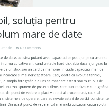
il, soluția pentru
volum mare de date
Tutoriale
No Comments
ite de date, acestea putand avea capacitati ce pot ajunge cu usurinta
in urma cu cativa ani, cand unitatile hard-disk abia daca ajungeau la
e pe un stick sau un card de memorie. In ciuda capacitatii mari de
ai incarcate si mai neincapatoare. Caci, odata cu evolutia tehnicii,
fel, o simpla fotografie a ajuns sa masoare astazi mai multi MB de
li. Nu mai spunem de jocuri si filme, care sunt realizate cu o grafica
t din punct de vedere al placii video si al procesorului, cat si al
iu si sistemele de operare, care au nevoie astazi de partitii consistente
mi. Din acest punct de vedere, tot mai multi utilizatori cauta solutii