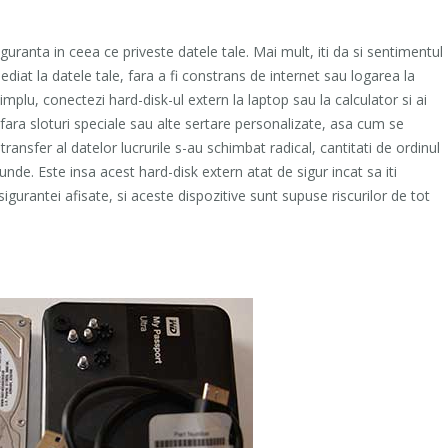
iguranta in ceea ce priveste datele tale. Mai mult, iti da si sentimentul
at la datele tale, fara a fi constrans de internet sau logarea la
implu, conectezi hard-disk-ul extern la laptop sau la calculator si ai
 fara sloturi speciale sau alte sertare personalizate, asa cum se
transfer al datelor lucrurile s-au schimbat radical, cantitati de ordinul
nde. Este insa acest hard-disk extern atat de sigur incat sa iti
 sigurantei afisate, si aceste dispozitive sunt supuse riscurilor de tot