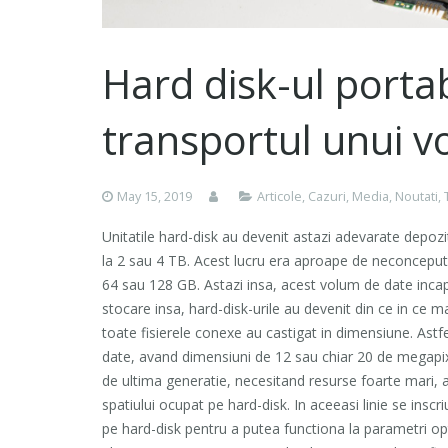
Hard disk-ul portab
transportul unui 
May 15, 2019
Articole
,
Cazuri
,
Media
,
Noutati
,
Unitatile hard-disk au devenit astazi adevarate depoz
la 2 sau 4 TB. Acest lucru era aproape de neconceput 
64 sau 128 GB. Astazi insa, acest volum de date incap
stocare insa, hard-disk-urile au devenit din ce in ce m
toate fisierele conexe au castigat in dimensiune. Ast
date, avand dimensiuni de 12 sau chiar 20 de megapixe
de ultima generatie, necesitand resurse foarte mari, ata
spatiului ocupat pe hard-disk. In aceeasi linie se inscr
pe hard-disk pentru a putea functiona la parametri opti