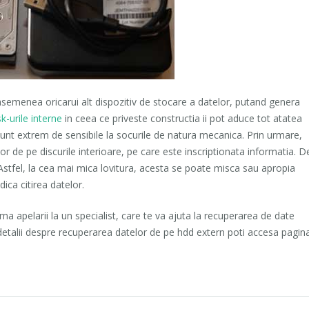
asemenea oricarui alt dispozitiv de stocare a datelor, putand genera
k-urile interne
in ceea ce priveste constructia ii pot aduce tot atatea
 sunt extrem de sensibile la socurile de natura mecanica. Prin urmare,
lor de pe discurile interioare, pe care este inscriptionata informatia. D
Astfel, la cea mai mica lovitura, acesta se poate misca sau apropia
ica citirea datelor.
a apelarii la un specialist, care te va ajuta la recuperarea de date
detalii despre recuperarea datelor de pe hdd extern poti accesa pagin