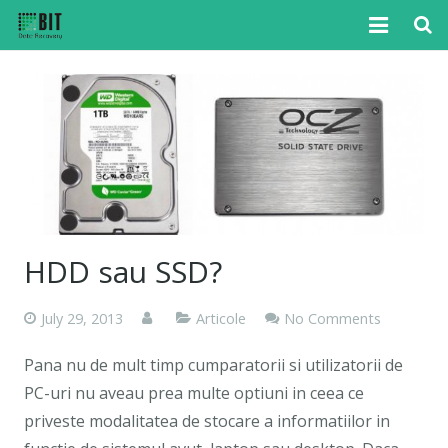
Home
Cazuri
Articole
Media
Tutoriale
HDD sau SSD?
Noutati
July 29, 2013
Articole
No Comments
Contact
Pana nu de mult timp cumparatorii si utilizatorii de
PC-uri nu aveau prea multe optiuni in ceea ce
priveste modalitatea de stocare a informatiilor in