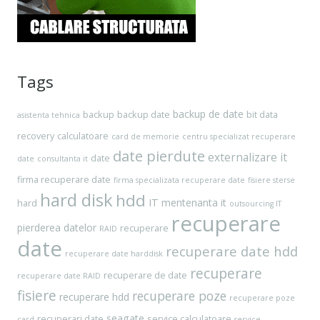
Tags
backup de date
backup
backup date
bit data
asistenta tehnica
recovery
calculatoare
card de memorie
centru specializat recuperare
date pierdute
externalizare it
date
date
consultanta it
firma recuperare date
firma specializata recuperare date
fisiere sterse
hard disk
hdd
IT
mentenanta it
hard
outsourcing IT
recuperare
pierderea datelor
recuperare
RAID
date
recuperare date hdd
recuperare date harddisk
recuperare
recuperare de date
recuperare date RAID
fisiere
recuperare poze
recuperare hdd
recuperare poze
seagate
recuperari date
service calculatoare
card
service