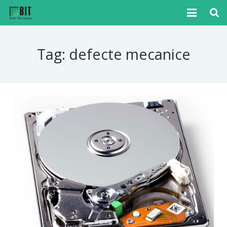
Home
Tag:
defecte mecanice
Cazuri
Articole
Media
Tutoriale
Noutati
Contact