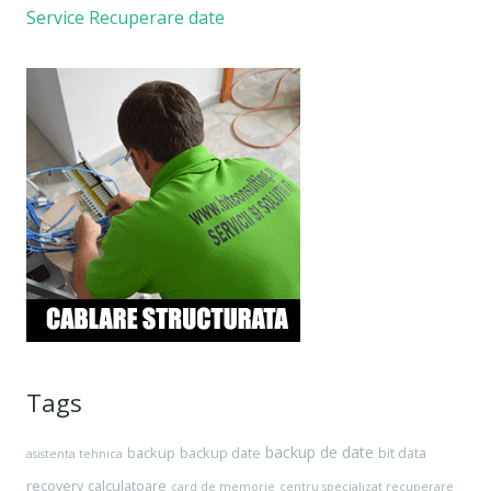
Service Recuperare date
Tags
backup de date
backup
backup date
bit data
asistenta tehnica
recovery
calculatoare
card de memorie
centru specializat recuperare