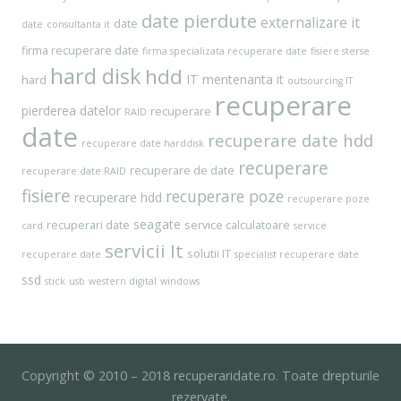
date pierdute
externalizare it
date
date
consultanta it
firma recuperare date
firma specializata recuperare date
fisiere sterse
hard disk
hdd
IT
mentenanta it
hard
outsourcing IT
recuperare
pierderea datelor
recuperare
RAID
date
recuperare date hdd
recuperare date harddisk
recuperare
recuperare de date
recuperare date RAID
fisiere
recuperare poze
recuperare hdd
recuperare poze
seagate
recuperari date
service calculatoare
card
service
servicii It
solutii IT
recuperare date
specialist recuperare date
ssd
stick
usb
western digital
windows
Copyright © 2010 – 2018 recuperaridate.ro. Toate drepturile
rezervate.