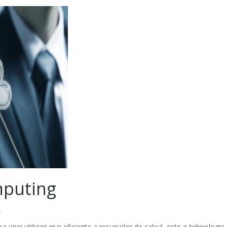
mputing
s
unei utilizari mai eficiente a resurselor de calcul, este o tehnologie