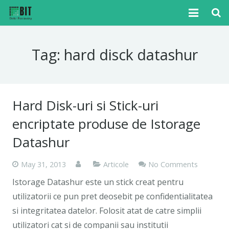
Home
Tag:
hard disck datashur
Cazuri
Articole
Hard Disk-uri si Stick-uri
Media
encriptate produse de Istorage
Tutoriale
Datashur
Noutati
May 31, 2013
Articole
No Comments
Contact
Istorage Datashur este un stick creat pentru
utilizatorii ce pun pret deosebit pe confidentialitatea
si integritatea datelor. Folosit atat de catre simplii
utilizatori cat si de companii sau institutii