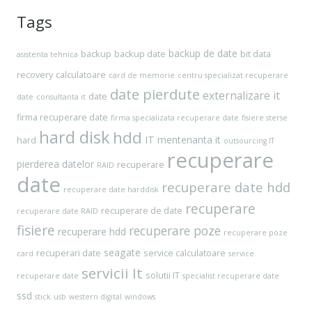
Tags
backup de date
backup
backup date
bit data
asistenta tehnica
recovery
calculatoare
card de memorie
centru specializat recuperare
date pierdute
externalizare it
date
date
consultanta it
firma recuperare date
firma specializata recuperare date
fisiere sterse
hard disk
hdd
IT
mentenanta it
hard
outsourcing IT
recuperare
pierderea datelor
recuperare
RAID
date
recuperare date hdd
recuperare date harddisk
recuperare
recuperare de date
recuperare date RAID
fisiere
recuperare poze
recuperare hdd
recuperare poze
seagate
recuperari date
service calculatoare
card
service
servicii It
solutii IT
recuperare date
specialist recuperare date
ssd
stick
usb
western digital
windows