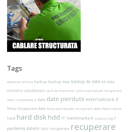
Tags
backup de date
backup
backup date
bit data
asistenta tehnica
recovery
calculatoare
card de memorie
centru specializat recuperare
date pierdute
externalizare it
date
date
consultanta it
firma recuperare date
firma specializata recuperare date
fisiere sterse
hard disk
hdd
IT
mentenanta it
hard
outsourcing IT
recuperare
pierderea datelor
recuperare
RAID