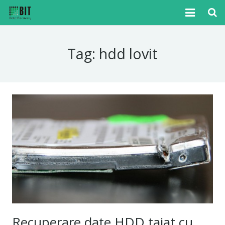
Home
Tag:
hdd lovit
Cazuri
Articole
Media
Tutoriale
Noutati
Contact
Recuperare date HDD taiat cu