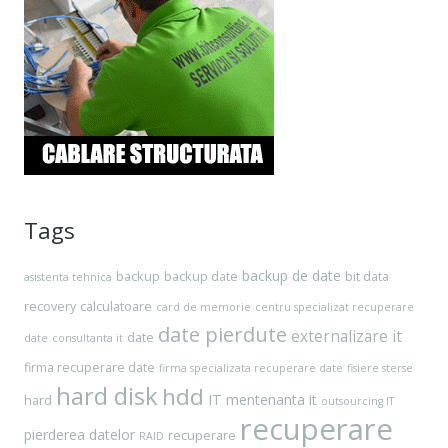
Tags
backup de date
backup
backup date
bit data
asistenta tehnica
recovery
calculatoare
card de memorie
centru specializat recuperare
date pierdute
externalizare it
date
date
consultanta it
firma recuperare date
firma specializata recuperare date
fisiere sterse
hard disk
hdd
IT
mentenanta it
hard
outsourcing IT
recuperare
pierderea datelor
recuperare
RAID