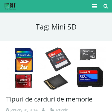
Home
Tag:
Mini SD
Cazuri
Articole
Media
Tutoriale
Noutati
Contact
Tipuri de carduri de memorie
January 28, 2014
Articole