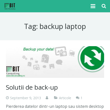
Home
Tag:
backup laptop
Cazuri
Articole
Media
Tutoriale
Noutati
Solutii de back-up
Contact
Comment
September 9, 2013
Articole
1
Pierderea datelor dintr-un laptop sau sistem desktop