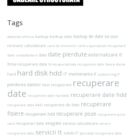
Tags
backup de date
backup
backup date
bit data
asistenta tehnica
recovery
calculatoare
card de memorie
centru specializat recuperare
date pierdute
externalizare it
date
date
consultanta it
firma recuperare date
firma specializata recuperare date
fisiere sterse
hard disk
hdd
IT
mentenanta it
hard
outsourcing IT
recuperare
pierderea datelor
recuperare
RAID
date
recuperare date hdd
recuperare date harddisk
recuperare
recuperare de date
recuperare date RAID
fisiere
recuperare poze
recuperare hdd
recuperare poze
seagate
recuperari date
service calculatoare
card
service
servicii It
solutii IT
recuperare date
specialist recuperare date