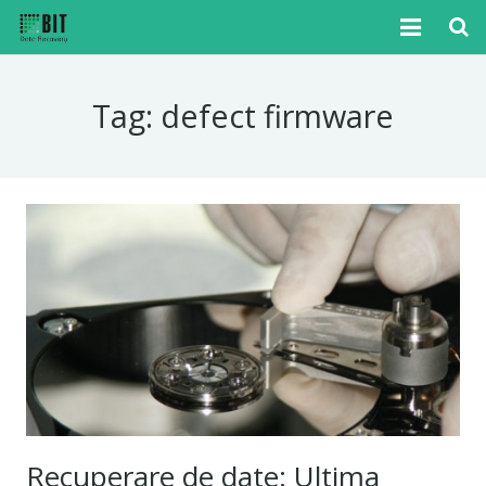
Home
Tag:
defect firmware
Cazuri
Articole
Media
Tutoriale
Noutati
Contact
Recuperare de date: Ultima