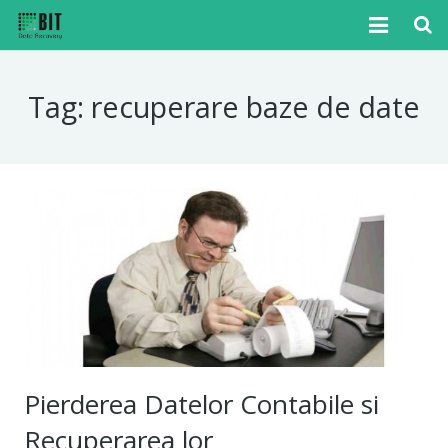
Home
Tag:
recuperare baze de date
Cazuri
Articole
Media
Tutoriale
Noutati
Contact
Pierderea Datelor Contabile si
Recuperarea lor