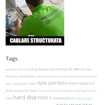
Tags
backup de date
backup
backup date
bit data
asistenta tehnica
recovery
calculatoare
card de memorie
centru specializat recuperare
date pierdute
externalizare it
date
date
consultanta it
firma recuperare date
firma specializata recuperare date
fisiere sterse
hard disk
hdd
IT
mentenanta it
hard
outsourcing IT