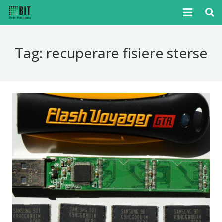
Home
Tag:
recuperare fisiere sterse
Cazuri
Articole
Media
Tutoriale
Noutati
Contact