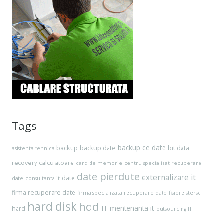
Tags
backup de date
backup
backup date
bit data
asistenta tehnica
recovery
calculatoare
card de memorie
centru specializat recuperare
date pierdute
externalizare it
date
date
consultanta it
firma recuperare date
firma specializata recuperare date
fisiere sterse
hard disk
hdd
IT
mentenanta it
hard
outsourcing IT