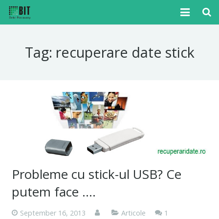
Home
Tag:
recuperare date stick
Cazuri
Articole
Media
Tutoriale
Noutati
Probleme cu stick-ul USB? Ce
Contact
putem face ….
Comment
September 16, 2013
Articole
1