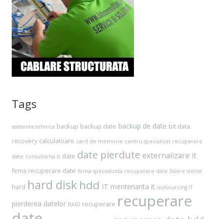
Tags
backup de date
backup
backup date
bit data
asistenta tehnica
recovery
calculatoare
card de memorie
centru specializat recuperare
date pierdute
externalizare it
date
date
consultanta it
firma recuperare date
firma specializata recuperare date
fisiere sterse
hard disk
hdd
IT
mentenanta it
hard
outsourcing IT
recuperare
pierderea datelor
recuperare
RAID
date